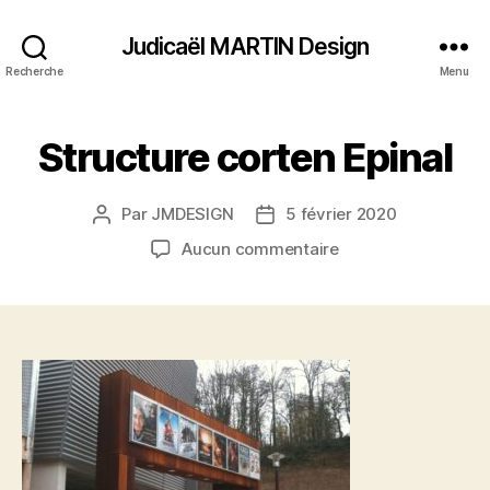
Judicaël MARTIN Design
Recherche
Menu
Structure corten Epinal
Par
JMDESIGN
5 février 2020
Auteur
Date
de
de
sur
Aucun commentaire
l’article
l’article
Structure
corten
Epinal