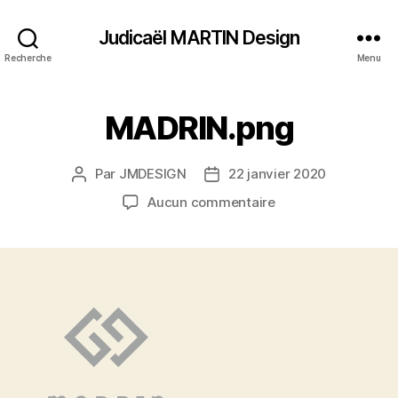
Judicaël MARTIN Design
Recherche
Menu
MADRIN.png
Par
JMDESIGN
22 janvier 2020
Auteur
Date
de
de
sur
Aucun commentaire
l’article
l’article
MADRIN.png