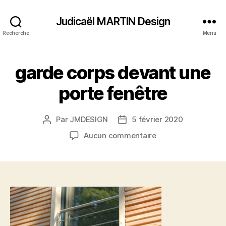
Judicaël MARTIN Design
Recherche
Menu
garde corps devant une
porte fenêtre
Par
JMDESIGN
5 février 2020
Auteur
Date
de
de
sur
Aucun commentaire
l’article
l’article
garde
corps
devant
une
porte
fenêtre