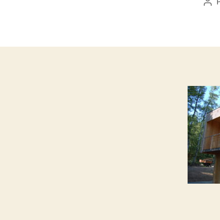
Aut
de
l’ar