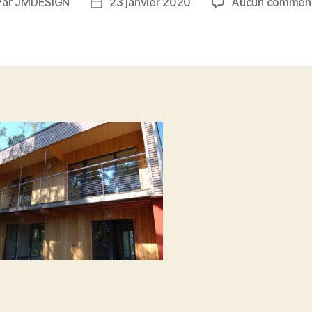
Par
JMDESIGN
23 janvier 2020
Aucun comment
eur
Date
de
ticle
l’article