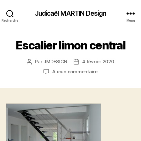
Judicaël MARTIN Design
Recherche
Menu
Escalier limon central
Par
JMDESIGN
4 février 2020
Auteur
Date
de
de
sur
Aucun commentaire
l’article
l’article
Escalier
limon
central