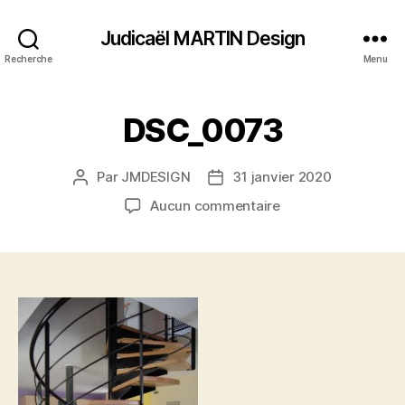
Judicaël MARTIN Design
Recherche
Menu
DSC_0073
Par
JMDESIGN
31 janvier 2020
Auteur
Date
de
de
sur
Aucun commentaire
l’article
l’article
DSC_0073