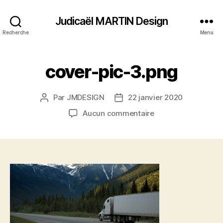
Judicaël MARTIN Design
Recherche
Menu
cover-pic-3.png
Par
JMDESIGN
22 janvier 2020
Auteur
Date
de
de
sur
Aucun commentaire
l’article
l’article
cover-
pic-
3.png