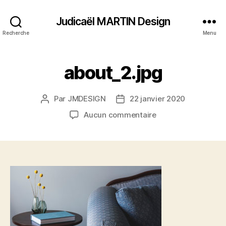
Judicaël MARTIN Design
Recherche
Menu
about_2.jpg
Par
JMDESIGN
22 janvier 2020
Auteur
Date
de
de
sur
Aucun commentaire
l’article
l’article
about_2.jpg