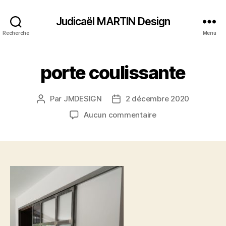
Judicaël MARTIN Design
Recherche
Menu
porte coulissante
Par
JMDESIGN
2 décembre 2020
Auteur
Date
de
de
sur
Aucun commentaire
l’article
l’article
porte
coulissante