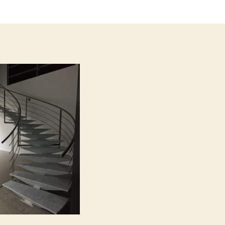
ticle
l’article