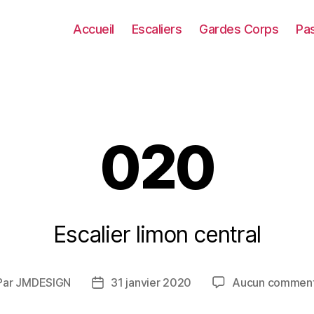
Accueil
Escaliers
Gardes Corps
Pas
020
Escalier limon central
Par
JMDESIGN
31 janvier 2020
Aucun comment
teur
Date
de